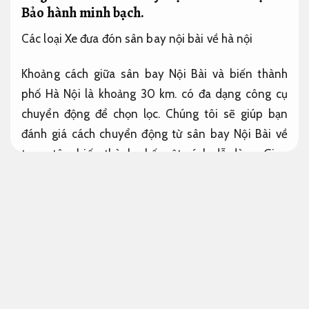
Bảo hành minh bạch.
Các loại Xe đưa đón sân bay nội bài về hà nội
Khoảng cách giữa sân bay Nội Bài và biến thành
phố Hà Nội là khoảng 30 km. có đa dạng công cụ
chuyển động để chọn lọc. Chúng tôi sẽ giúp bạn
đánh giá cách chuyển động từ sân bay Nội Bài về
trung tâm biến thành phố một cách dễ dàng,
Giao
xe đúng hẹn.
dễ dàng bằng hạng mục dịch vụ
xe
đưa đón từ sân bay an toàn khi di chuyển
Nội Bài
về Hà Nội hợp với với lộ trình và nhu cầu của bao giờ
cá nhân,
Bảo dưỡng chuyên nghiệp.
đặc biệt cần
thiết với những ai lần đầu đến thủ đô.
Xe ô tô.
Nhiều lựa chọn.