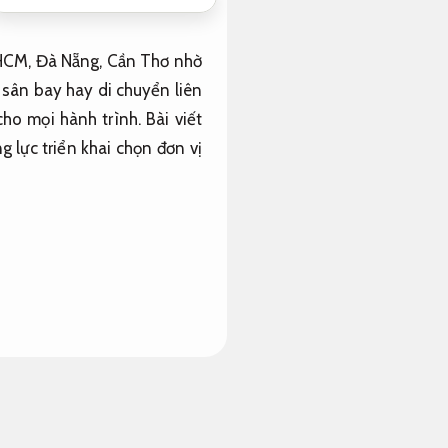
P.HCM, Đà Nẵng, Cần Thơ nhờ
ón sân bay hay di chuyển liên
cho mọi hành trình. Bài viết
g lực triển khai chọn đơn vị
n ưu tiên của rất nhiều gia
ho nhóm từ 5 đến 7 người di
hiều Xe nhỏ hoặc đặt nhiều