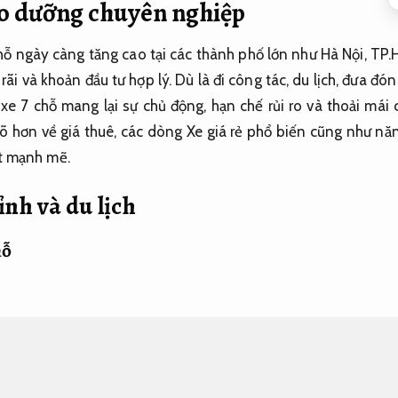
ảo dưỡng chuyên nghiệp
chỗ ngày càng tăng cao tại các thành phố lớn như Hà Nội, T
 rãi và khoản đầu tư hợp lý. Dù là đi công tác, du lịch, đưa đ
 xe 7 chỗ mang lại sự chủ động, hạn chế rủi ro và thoải mái 
õ hơn về giá thuê, các dòng Xe giá rẻ phổ biến cũng như năn
t mạnh mẽ.
ỉnh và du lịch
hỗ
chuyển ngày càng đa dạng, thuê xe 7 chỗ đã trở thành lựa chọ
 nổi bật đầu tiên chính là không gian rộng rãi, hợp với c
ải mái vừa tiết kiệm khoản đầu tư so với việc sử dụng n